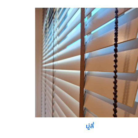
มู่ลี่