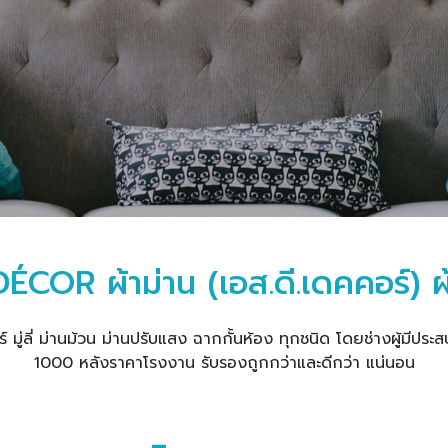
DÉCOR ผ้าม่าน (เอส.ดี.เดคคอร์) ผ
์ มู่ลี่ ม่านม้วน ม่านปรับแสง ฉากกั้นห้อง ทุกชนิด โดยช่างผู้ม
1000 หลังราคาโรงงาน รับรองถูกกว่าและดีกว่า แน่นอน